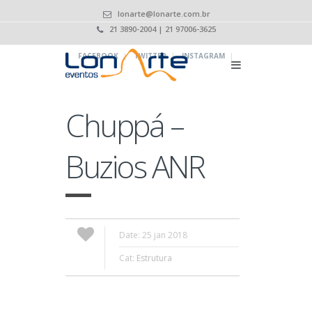
lonarte@lonarte.com.br
21 3890-2004 | 21 97006-3625
|
|
|
FACEBOOK
TWITTER
INSTAGRAM
Chuppá –
Buzios ANR
Date: 25 jan 2018
Cat:
Estrutura