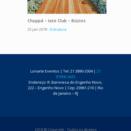
Chuppá – Iate Club – Búzios
Gazebo
Copaca
25 jan 2018 -
Estrutura
25 jan 20
Lonarte Eventos | Tel: 21 3890-2004 |
21
97006-3625
Endereço: R. Baronesa do Engenho Novo,
222 – Engenho Novo | Cep: 20961-210 | Rio
de Janeiro – RJ
2018 © Copyright - Todos os direitos