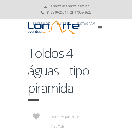
lonarte@lonarte.com.br
21 3890-2004 | 21 97006-3625
|
|
|
FACEBOOK
TWITTER
INSTAGRAM
Toldos 4
águas – tipo
piramidal
Date: 25 jan 2018
Cat:
Toldo