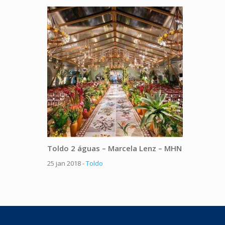
Toldo 2 águas – Marcela Lenz – MHN
Toldo t
25 jan 2018 -
Toldo
25 jan 20