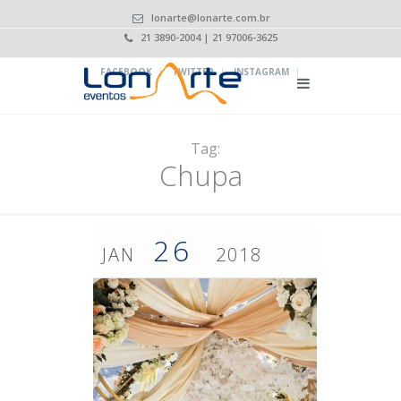
lonarte@lonarte.com.br
21 3890-2004 | 21 97006-3625
|
|
|
FACEBOOK
TWITTER
INSTAGRAM
Tag:
Chupa
26
JAN
2018