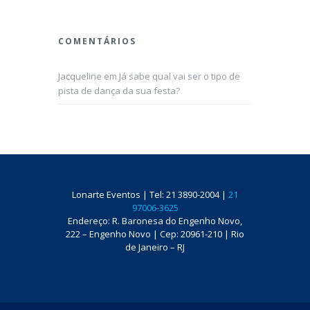
COMENTÁRIOS
Jacqueline
em
Já sabe qual vai ser o tipo de
pista de dança da sua festa?
Lonarte Eventos | Tel: 21 3890-2004 |
21
97006-3625
Endereço: R. Baronesa do Engenho Novo,
222 – Engenho Novo | Cep: 20961-210 | Rio
de Janeiro – RJ