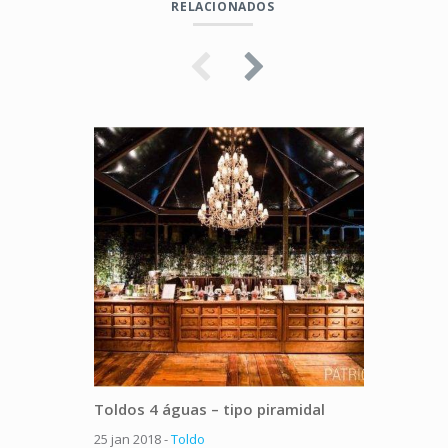
RELACIONADOS
Toldos 4 águas – tipo piramidal
Toldo 
25 jan 2018 -
Toldo
25 jan 20