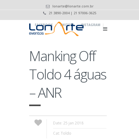
lonarte@lonarte.com.br
21 3890-2004 | 21 97006-3625
|
|
|
FACEBOOK
TWITTER
INSTAGRAM
Manking Off
Toldo 4 águas
– ANR
Date: 25 jan 2018
Cat:
Toldo