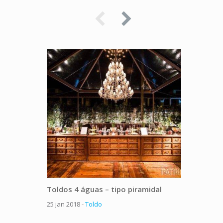
Toldos 4 águas – tipo piramidal
Toldo 
25 jan 2018 -
Toldo
25 jan 20