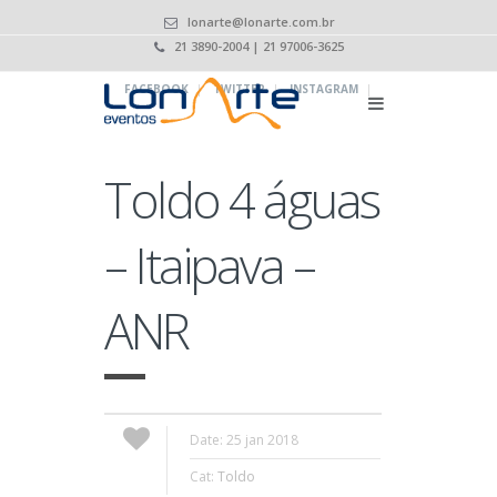
lonarte@lonarte.com.br
21 3890-2004 | 21 97006-3625
|
|
|
FACEBOOK
TWITTER
INSTAGRAM
Toldo 4 águas
– Itaipava –
ANR
Date: 25 jan 2018
Cat:
Toldo