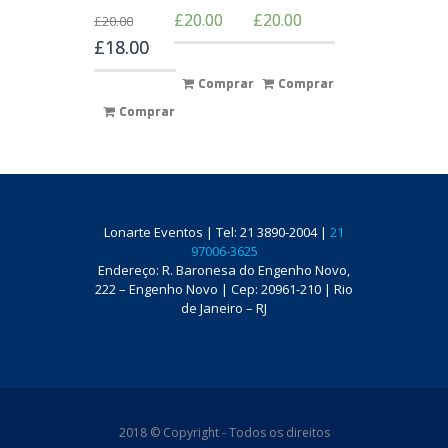
£
20.00
£
20.00
£
20.00
£
18.00
Comprar
Comprar
Comprar
Lonarte Eventos | Tel: 21 3890-2004 |
21
97006-3625
Endereço: R. Baronesa do Engenho Novo,
222 – Engenho Novo | Cep: 20961-210 | Rio
de Janeiro – RJ
2018 © Copyright - Todos os direitos