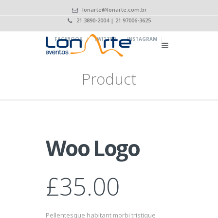
lonarte@lonarte.com.br
21 3890-2004 | 21 97006-3625
|
|
|
FACEBOOK
TWITTER
INSTAGRAM
Product
Woo Logo
£
35.00
Pellentesque habitant morbi tristique