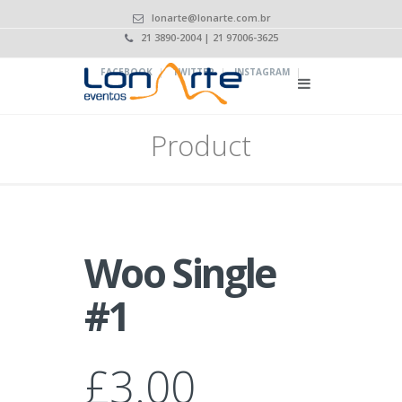
lonarte@lonarte.com.br
21 3890-2004 | 21 97006-3625
|
|
|
FACEBOOK
TWITTER
INSTAGRAM
Product
Woo Single
#1
£
3.00