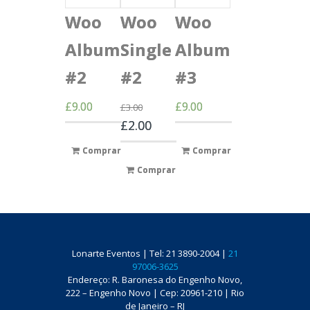
Woo
Woo
Woo
Album
Single
Album
#2
#2
#3
£
9.00
£
9.00
£
3.00
£
2.00
Comprar
Comprar
Comprar
Lonarte Eventos | Tel: 21 3890-2004 |
21
97006-3625
Endereço: R. Baronesa do Engenho Novo,
222 – Engenho Novo | Cep: 20961-210 | Rio
de Janeiro – RJ