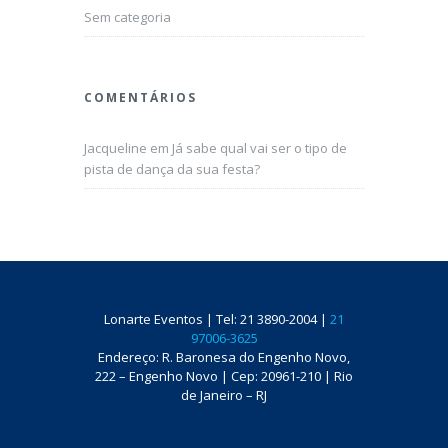
Sem categoria
COMENTÁRIOS
Jacqueline
em
Já sabe qual vai ser o tipo de
pista de dança da sua festa?
Lonarte Eventos | Tel: 21 3890-2004 |
21
97006-3625
Endereço: R. Baronesa do Engenho Novo,
222 – Engenho Novo | Cep: 20961-210 | Rio
de Janeiro – RJ