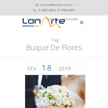
lonarte@lonarte.com.br
21 3890-2004 | 21 97006-3625
|
|
|
FACEBOOK
TWITTER
INSTAGRAM
Tag:
Buque De Flores
18
FEV
2019