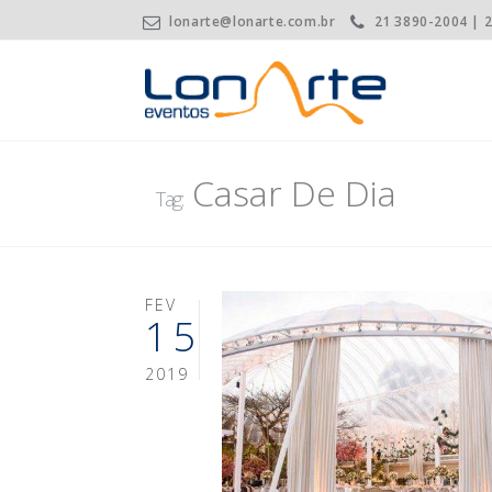
lonarte@lonarte.com.br
21 3890-2004 | 
Casar De Dia
Tag:
FEV
15
2019