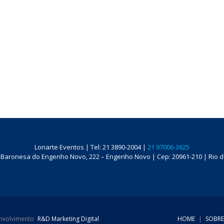
Lonarte Eventos | Tel: 21 3890-2004 |
21 97006-3625
 Baronesa do Engenho Novo, 222 – Engenho Novo | Cep: 20961-210 | Rio de
envolvimento
R&D Marketing Digital
HOME
|
SOBRE