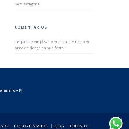
Sem categoria
COMENTÁRIOS
Jacqueline
em
Já sabe qual vai ser o tipo de
pista de dança da sua festa?
 Janeiro – RJ
 NÓS
|
NOSSOS TRABALHOS
|
BLOG
|
CONTATO
|