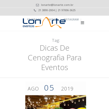
lonarte@lonarte.com.br
21 3890-2004 | 21 97006-3625
|
|
|
FACEBOOK
TWITTER
INSTAGRAM
Tag:
Dicas De
Cenografia Para
Eventos
05
AGO
2019