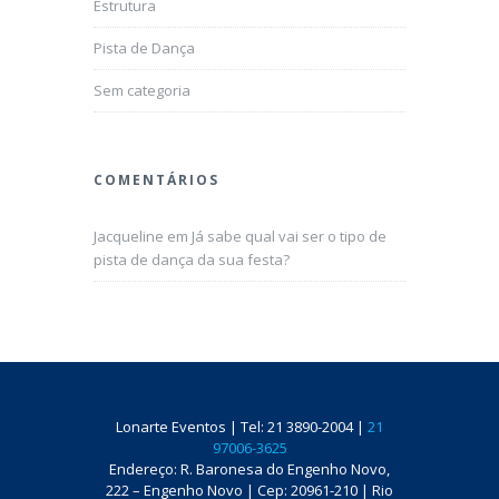
Estrutura
Pista de Dança
Sem categoria
COMENTÁRIOS
Jacqueline
em
Já sabe qual vai ser o tipo de
pista de dança da sua festa?
Lonarte Eventos | Tel: 21 3890-2004 |
21
97006-3625
Endereço: R. Baronesa do Engenho Novo,
222 – Engenho Novo | Cep: 20961-210 | Rio