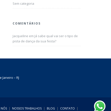
Sem categoria
COMENTÁRIOS
Jacqueline
em
Já sabe qual vai ser o tipo de
pista de dança da sua festa?
 Janeiro – RJ
 NÓS
|
NOSSOS TRABALHOS
|
BLOG
|
CONTATO
|