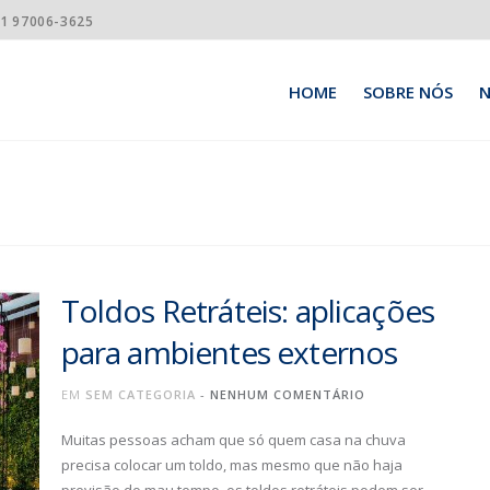
21 97006-3625
HOME
SOBRE NÓS
N
Toldos Retráteis: aplicações
para ambientes externos
EM
SEM CATEGORIA
-
NENHUM COMENTÁRIO
Muitas pessoas acham que só quem casa na chuva
precisa colocar um toldo, mas mesmo que não haja