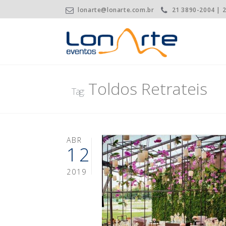
lonarte@lonarte.com.br
21 3890-2004 | 
Toldos Retrateis
Tag:
ABR
12
2019