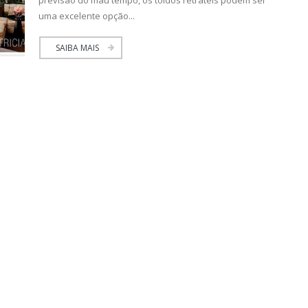
previsão do mau tempo, os toldos retráteis podem ser
uma excelente opção...
SAIBA MAIS