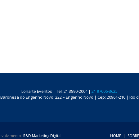
Lonarte Eventos | Tel: 21 3890-2004 |
21 97006-3625
 Baronesa do Engenho Novo, 222 – Engenho Novo | Cep: 20961-210 | Rio de
envolvimento
R&D Marketing Digital
HOME
|
SOBRE