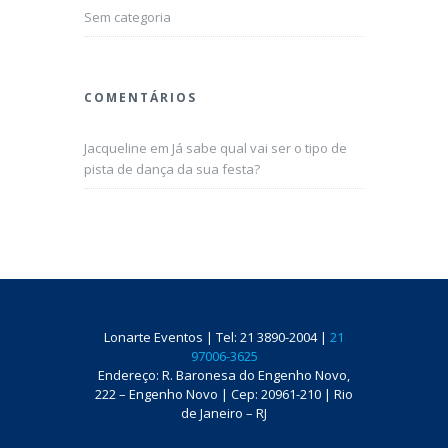
Sem categoria
COMENTÁRIOS
Jacqueline
em
Já sabe qual vai ser o tipo de
pista de dança da sua festa?
Lonarte Eventos | Tel: 21 3890-2004 |
21
97006-3625
Endereço: R. Baronesa do Engenho Novo,
222 – Engenho Novo | Cep: 20961-210 | Rio
de Janeiro – RJ