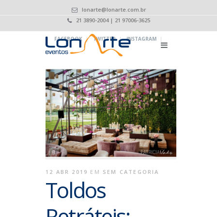
lonarte@lonarte.com.br
21 3890-2004 | 21 97006-3625
|
|
|
FACEBOOK
TWITTER
INSTAGRAM
12 ABR 2019
EM
SEM CATEGORIA
Toldos
Retráteis: