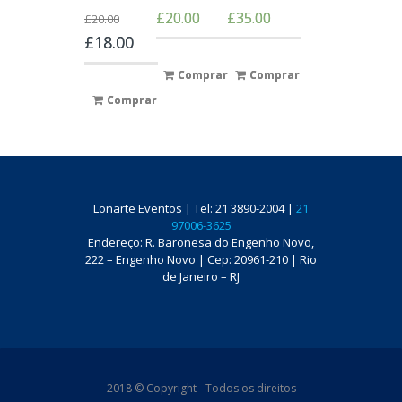
£
20.00
£
35.00
£
20.00
£
18.00
Comprar
Comprar
Comprar
Lonarte Eventos | Tel: 21 3890-2004 |
21
97006-3625
Endereço: R. Baronesa do Engenho Novo,
222 – Engenho Novo | Cep: 20961-210 | Rio
de Janeiro – RJ
2018 © Copyright - Todos os direitos