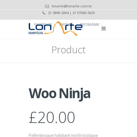
lonarte@lonarte.com.br
21 3890-2004 | 21 97006-3625
|
|
|
FACEBOOK
TWITTER
INSTAGRAM
Product
Woo Ninja
£
20.00
Pellentesque habitant morbi tristique